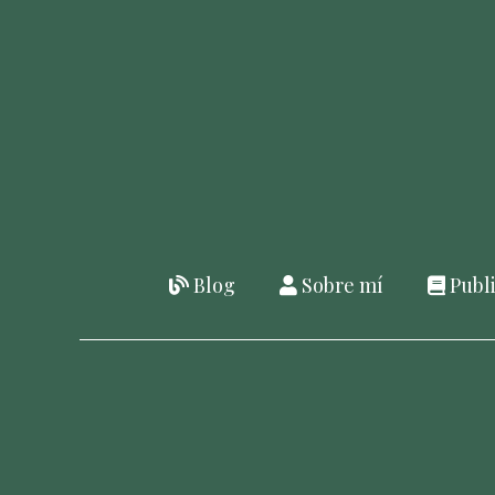
Saltar
al
contenido
Blog
Sobre mí
Publi
Menú
Principal