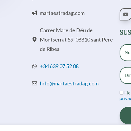
martaestradag.com
Carrer Mare de Déu de
SUS
Montserrat 59. 08810 sant Pere
de Ribes
+34 639 07 52 08
Info@martaestradag.com
He 
priva