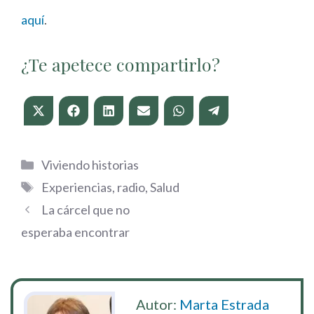
aquí
.
¿Te apetece compartirlo?
Compartir
Compartir
Compartir
Compartir
Compartir
Compartir
en
en
en
en
en
en
X
Facebook
LinkedIn
Email
WhatsApp
Telegram
(Twitter)
Categorías
Viviendo historias
Etiquetas
Experiencias
,
radio
,
Salud
La cárcel que no
esperaba encontrar
Autor:
Marta Estrada