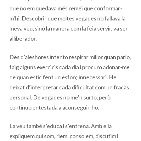
que no em quedava més remei que conformar-
m’hi. Descobrir que moltes vegades no fallava la
meva veu, sinó la manera com la feia servir, va ser
alliberador.
Des d’aleshores intento respirar millor quan parlo,
faig alguns exercicis cada dia i procuro adonar-me
de quan estic fent un esforç innecessari. He
deixat d’interpretar cada dificultat com un fracàs
personal. De vegades no me’n surto, però
continuo entestada a aconseguir-ho.
La veu també s’educa i s’entrena. Amb ella
expliquem qui som, riem, consolem, discutim i