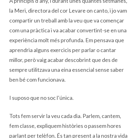
A principis d’any, i durant unes quantes setmanes,
la Meri, directora del cor Levare on canto, i jo vam
compartir un treball amb la veu que va començar
com una pràctica i va acabar convertint-se en una
experiència molt més profunda. Em pensava que
aprendria alguns exercicis per parlar o cantar
millor, però vaig acabar descobrint que des de
sempre utilitzava una eina essencial sense saber
ben bé com funcionava.
I suposo que no soc l’única.
Tots fem servir la veu cada dia. Parlem, cantem,
fem classe, expliquem històries o passem hores
parlant per telèfon. És tan present a la nostra vida