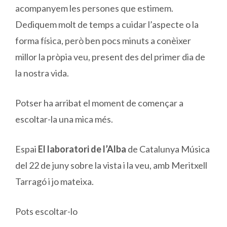
acompanyem les persones que estimem.
Dediquem molt de temps a cuidar l’aspecte o la
forma física, però ben pocs minuts a conèixer
millor la pròpia veu, present des del primer dia de
la nostra vida.
Potser ha arribat el moment de començar a
escoltar-la una mica més.
Espai
El laboratori de l’Alba
de Catalunya Música
del 22 de juny sobre la vista i la veu, amb Meritxell
Tarragó i jo mateixa.
Pots escoltar-lo