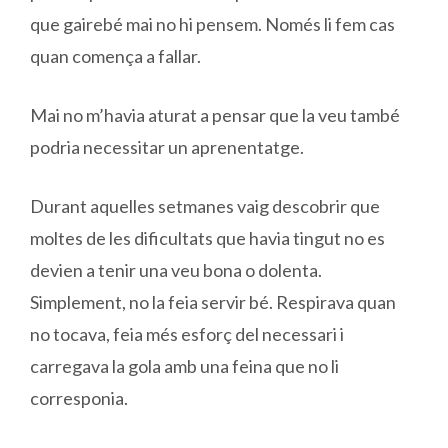
que gairebé mai no hi pensem. Només li fem cas
quan comença a fallar.
Mai no m’havia aturat a pensar que la veu també
podria necessitar un aprenentatge.
Durant aquelles setmanes vaig descobrir que
moltes de les dificultats que havia tingut no es
devien a tenir una veu bona o dolenta.
Simplement, no la feia servir bé. Respirava quan
no tocava, feia més esforç del necessari i
carregava la gola amb una feina que no li
corresponia.