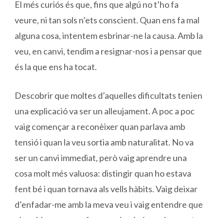
El més curiós és que, fins que algú no t’ho fa
veure, ni tan sols n’ets conscient. Quan ens fa mal
alguna cosa, intentem esbrinar-ne la causa. Amb la
veu, en canvi, tendim a resignar-nos i a pensar que
és la que ens ha tocat.
Descobrir que moltes d’aquelles dificultats tenien
una explicació va ser un alleujament. A poc a poc
vaig començar a reconèixer quan parlava amb
tensió i quan la veu sortia amb naturalitat. No va
ser un canvi immediat, però vaig aprendre una
cosa molt més valuosa: distingir quan ho estava
fent bé i quan tornava als vells hàbits. Vaig deixar
d’enfadar-me amb la meva veu i vaig entendre que