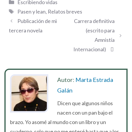
Categorías
Escribiendo vidas
Etiquetas
Pasen y lean
,
Relatos breves
Publicación de mi
Carrera definitiva
tercera novela
(escrito para
Amnistía
Internacional)
Autor:
Marta Estrada
Galán
Dicen que algunos niños
nacen con un pan bajo el
brazo. Yo asomé al mundo con un libro y un
cuaderno, solo que no me enteré hasta que a los