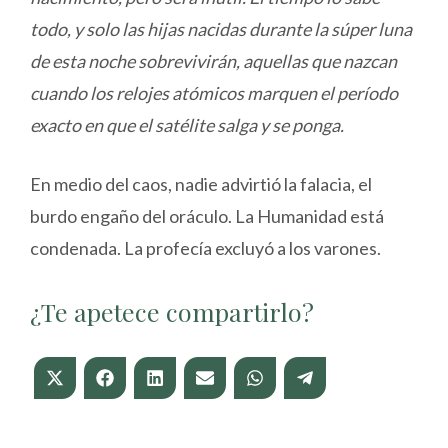
todo, y solo las hijas nacidas durante la súper luna
de esta noche sobrevivirán, aquellas que nazcan
cuando los relojes atómicos marquen el período
exacto en que el satélite salga y se ponga.
En medio del caos, nadie advirtió la falacia, el
burdo engaño del oráculo. La Humanidad está
condenada. La profecía excluyó a los varones.
¿Te apetece compartirlo?
Compartir
Compartir
Compartir
Compartir
Compartir
Compartir
en
en
en
en
en
en
X
Facebook
LinkedIn
Email
WhatsApp
Telegram
(Twitter)