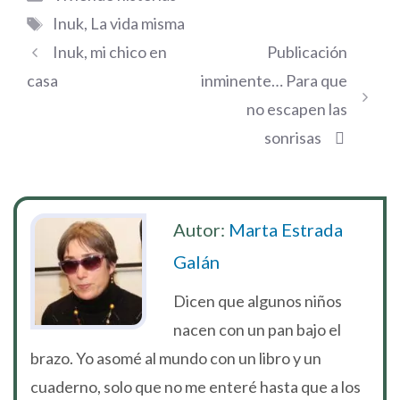
Etiquetas
Inuk
,
La vida misma
Inuk, mi chico en
Publicación
casa
inminente… Para que
no escapen las
sonrisas
Autor:
Marta Estrada
Galán
Dicen que algunos niños
nacen con un pan bajo el
brazo. Yo asomé al mundo con un libro y un
cuaderno, solo que no me enteré hasta que a los