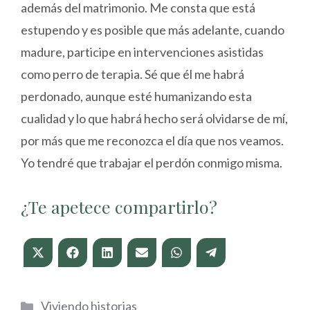
además del matrimonio. Me consta que está
estupendo y es posible que más adelante, cuando
madure, participe en intervenciones asistidas
como perro de terapia. Sé que él me habrá
perdonado, aunque esté humanizando esta
cualidad y lo que habrá hecho será olvidarse de mí,
por más que me reconozca el día que nos veamos.
Yo tendré que trabajar el perdón conmigo misma.
¿Te apetece compartirlo?
Compartir
Compartir
Compartir
Compartir
Compartir
Compartir
en
en
en
en
en
en
X
Facebook
LinkedIn
Email
WhatsApp
Telegram
(Twitter)
Categorías
Viviendo historias