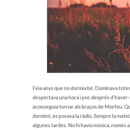
Feia anys que no dormia bé. Dominava totes le
despertava una hora i poc després d’haver-s
aconseguia tornar als braços de Morfeu. Qu
dormint, es posava la ràdio. Sempre la matei
algunes tardes. No hi havia música, només al