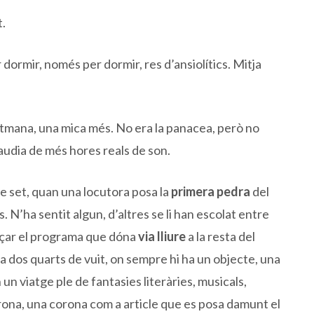
t.
r dormir, només per dormir, res d’ansiolítics. Mitja
etmana, una mica més. No era la panacea, però no
 gaudia de més hores reals de son.
e set, quan una locutora posa la
primera pedra
del
. N’ha sentit algun, d’altres se li han escolat entre
nçar el programa que dóna
via lliure
a la resta del
 a dos quarts de vuit, on sempre hi ha un objecte, una
n viatge ple de fantasies literàries, musicals,
rona, una corona com a article que es posa damunt el