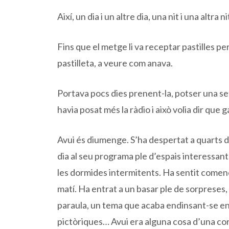
Així, un dia i un altre dia, una nit i una altra ni
Fins que el metge li va receptar pastilles pe
pastilleta, a veure com anava.
Portava pocs dies prenent-la, potser una s
havia posat més la ràdio i això volia dir que
Avui és diumenge. S’ha despertat a quarts d
dia al seu programa ple d’espais interessants
les dormides intermitents. Ha sentit come
matí. Ha entrat a un basar ple de sorpreses,
paraula, un tema que acaba endinsant-se en u
pictòriques… Avui era alguna cosa d’una co