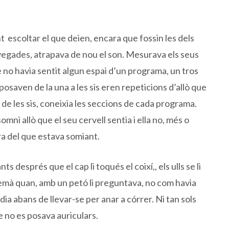
t escoltar el que deien, encara que fossin les dels
 vegades, atrapava de nou el son. Mesurava els seus
no havia sentit algun espai d’un programa, un tros
osaven de la una a les sis eren repeticions d’allò que
s de les sis, coneixia les seccions de cada programa.
omni allò que el seu cervell sentia i ella no, més o
ra del que estava somiant.
ts després que el cap li toqués el coixí,, els ulls se li
demà quan, amb un petó li preguntava, no com havia
n dia abans de llevar-se per anar a córrer. Ni tan sols
ue no es posava auriculars.