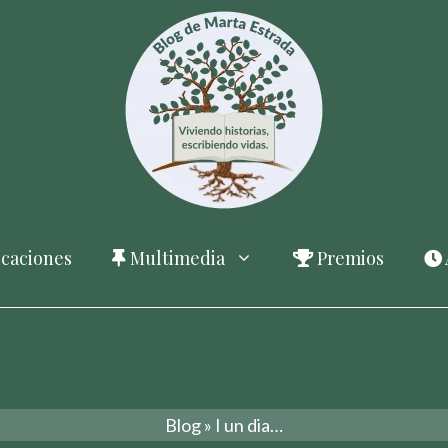
caciones
Multimedia
Premios
Blog
»
I un dia…