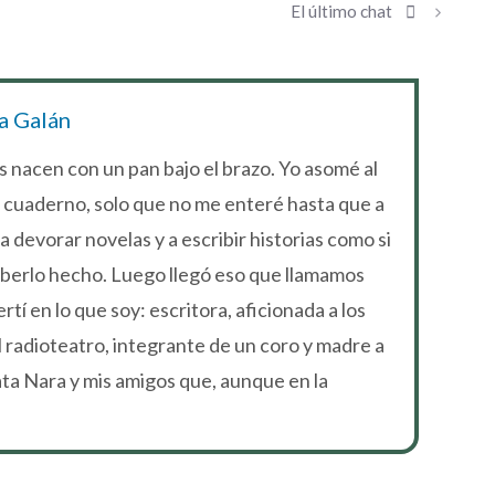
El último chat
a Galán
 nacen con un pan bajo el brazo. Yo asomé al
 cuaderno, solo que no me enteré hasta que a
 devorar novelas y a escribir historias como si
aberlo hecho. Luego llegó eso que llamamos
tí en lo que soy: escritora, aficionada a los
 radioteatro, integrante de un coro y madre a
gata Nara y mis amigos que, aunque en la