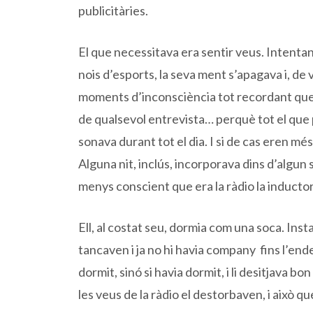
publicitàries.
El que necessitava era sentir veus. Intentan
nois d’esports, la seva ment s’apagava i, de
moments d’inconsciència tot recordant que 
de qualsevol entrevista… perquè tot el que p
sonava durant tot el dia. I si de cas eren mé
Alguna nit, inclús, incorporava dins d’algun s
menys conscient que era la ràdio la inducto
Ell, al costat seu, dormia com una soca. Instan
tancaven i ja no hi havia company fins l’en
dormit, sinó si havia dormit, i li desitjava bo
les veus de la ràdio el destorbaven, i això q