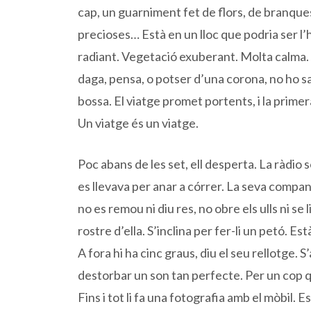
cap, un guarniment fet de flors, de branqu
precioses… Està en un lloc que podria ser l’
radiant. Vegetació exuberant. Molta calma
daga, pensa, o potser d’una corona, no ho sap
bossa. El viatge promet portents, i la primer
Un viatge és un viatge.
Poc abans de les set, ell desperta. La ràdio
es llevava per anar a córrer. La seva compan
no es remou ni diu res, no obre els ulls ni s
rostre d’ella. S’inclina per fer-li un petó. Es
A fora hi ha cinc graus, diu el seu rellotge. S
destorbar un son tan perfecte. Per un cop
Fins i tot li fa una fotografia amb el mòbil. E