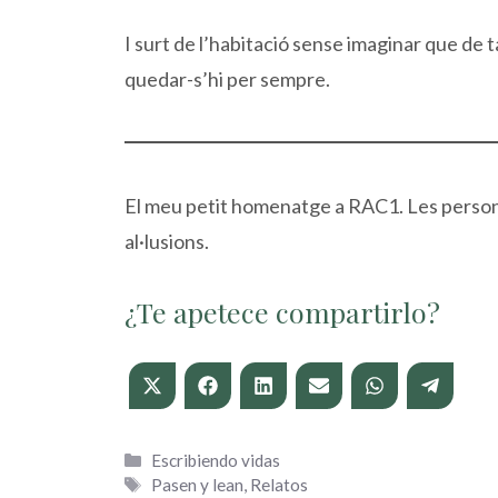
I surt de l’habitació sense imaginar que de t
quedar-s’hi per sempre.
El meu petit homenatge a RAC1. Les person
al·lusions.
¿Te apetece compartirlo?
Compartir
Compartir
Compartir
Compartir
Compartir
Compart
en
en
en
en
en
en
X
Facebook
LinkedIn
Email
WhatsApp
Telegr
(Twitter)
Categorías
Escribiendo vidas
Etiquetas
Pasen y lean
,
Relatos