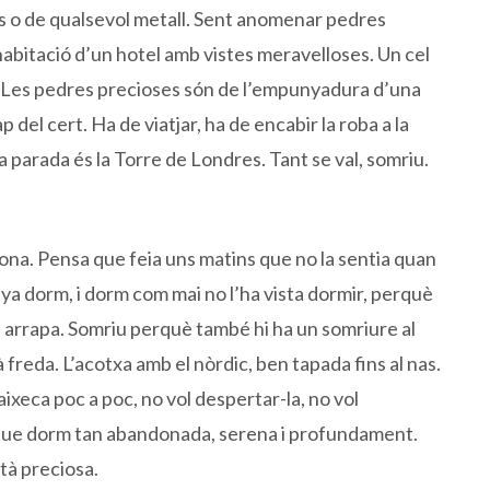
es o de qualsevol metall. Sent anomenar pedres
habitació d’un hotel amb vistes meravelloses. Un cel
. Les pedres precioses són de l’empunyadura d’una
 del cert. Ha de viatjar, ha de encabir la roba a la
a parada és la Torre de Londres. Tant se val, somriu.
 sona. Pensa que feia uns matins que no la sentia quan
ya dorm, i dorm com mai no l’ha vista dormir, perquè
e li arrapa. Somriu perquè també hi ha un somriure al
tà freda. L’acotxa amb el nòrdic, ben tapada fins al nas.
’aixeca poc a poc, no vol despertar-la, no vol
 que dorm tan abandonada, serena i profundament.
stà preciosa.