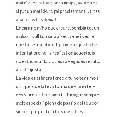
mateix lloc tatuat; pero amiga, avui no ha
sigut un matí de regal precisament… t’has
anat i ens has deixat.
Encara no m’ho puc creure, sembla tot un
malson, vull tornar a aixecar-me i veure
que tot es mentira. T prometo que ho he
intentat pro no, la realitat es aquesta, ja
no estàs aquí, la vida és i a vegades resulta
així d’injusta….
La vida es efímera i crec q tu ho tens molt
clar, perque la teva forma de viure i fer-
nos viure als teus amb tu, ha sigut sempre
molt especial i plena de passió del teu cor
sincer i ple per tot i tots nosaltres.