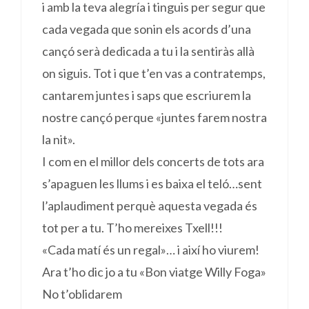
i amb la teva alegría i tinguis per segur que
cada vegada que sonin els acords d’una
cançó serà dedicada a tu i la sentiràs allà
on siguis. Tot i que t’en vas a contratemps,
cantarem juntes i saps que escriurem la
nostre cançó perque «juntes farem nostra
la nit».
I com en el millor dels concerts de tots ara
s’apaguen les llums i es baixa el teló…sent
l’aplaudiment perquè aquesta vegada és
tot per a tu. T’ho mereixes Txell!!!
«Cada matí és un regal»… i així ho viurem!
Ara t’ho dic jo a tu «Bon viatge Willy Foga»
No t’oblidarem