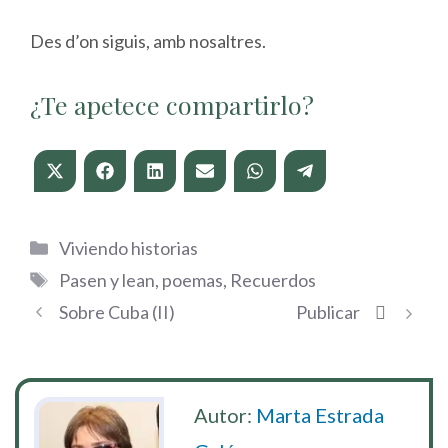
Des d’on siguis, amb nosaltres.
¿Te apetece compartirlo?
Compartir
Compartir
Compartir
Compartir
Compartir
Compartir
en
en
en
en
en
en
X
Facebook
LinkedIn
Email
WhatsApp
Telegram
(Twitter)
Categorías
Viviendo historias
Etiquetas
Pasen y lean
,
poemas
,
Recuerdos
Sobre Cuba (II)
Publicar
Autor:
Marta Estrada