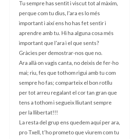
Tu sempre has sentit i viscut tot al màxim,
perque com tu dius, l’ara es lo més
important i així ens ho has fet sentir i
aprendre amb tu. Hi ha alguna cosa més
important que l’ara i el que sents?
Gràcies per demostrar-nos que no.
Ara allà on vagis canta, no deixis de fer-ho
mai; riu, fes que tothom rigui amb tu com
sempre ho fas; comparteix el bon rotllu
per tot arreu regalant el cor tan gran que
tens a tothom i segueix lliutant sempre
per la llibertat!!!
La resta del grup ens quedem aquí per ara,
pro Txell, t’ho prometo que viurem com tu