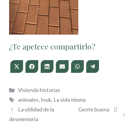
¿Te apetece compartirlo?
Compartir
Compartir
Compartir
Compartir
Compartir
Compartir
en
en
en
en
en
en
X
Facebook
LinkedIn
Email
WhatsApp
Telegram
(Twitter)
Categorías
Viviendo historias
Etiquetas
animales
,
Inuk
,
La vida misma
La utilidad de la
Gente buena
desmemoria